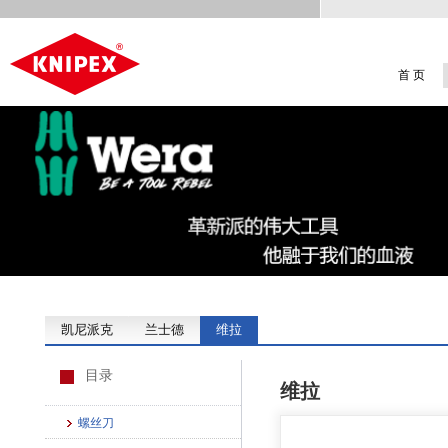
首 页
凯尼派克
兰士德
维拉
目录
维拉
螺丝刀